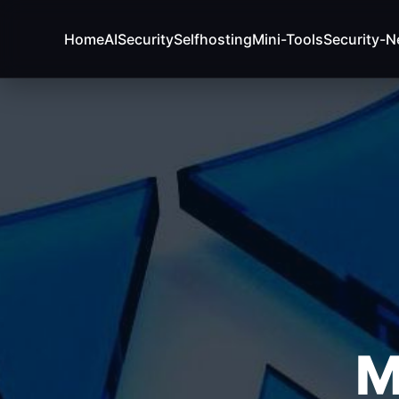
Home
AI
Security
Selfhosting
Mini-Tools
Security-
VON USERN AM BESTEN BEWERTETE BEITRÄGE:
Fehler beim Laden (Ist der API Key korrekt?)
RE
M