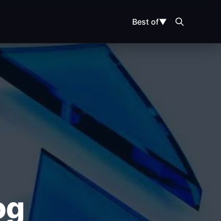
Best of
▼
MAP
og