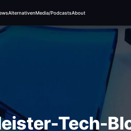
News
Alternativen
Media/Podcasts
About
ALTIME-ATTACK-
eister-Tech-Bl