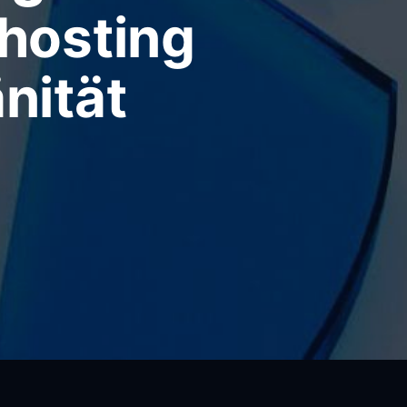
fhosting
nität