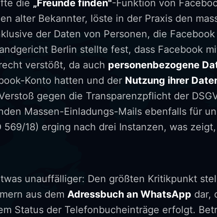
fte die
„Freunde finden"
-Funktion von Facebook
en alter Bekannter, löste in der Praxis den m
nklusive der Daten von Personen, die Faceboo
ndgericht Berlin stellte fest, dass Facebook mi
echt verstößt, da auch
personenbezogene Da
ebook-Konto hatten und der
Nutzung ihrer Date
s Verstoß gegen die Transparenzpflicht der DSG
renden Massen-Einladungs-Mails ebenfalls für u
569/18) erging nach drei Instanzen, was zeigt,
was unauffälliger: Den größten Kritikpunkt stel
mmern aus dem
Adressbuch an WhatsApp
dar, 
m Status der Telefonbucheinträge erfolgt. Betr