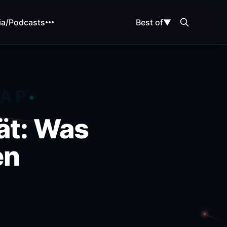
ia/Podcasts
Best of
▼
MAP
ät: Was
en