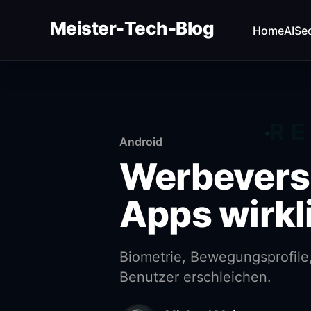
Meister-Tech-Blog
Home
AI
Sec
VON USERN AM BESTEN BEWERTETE BEITRÄGE:
Fehler beim Laden (Ist der API Key korrekt?)
RE
Android
Werbeversp
Apps wirkl
Biometrie, Bewegungsprofile,
Benutzer erschleichen.