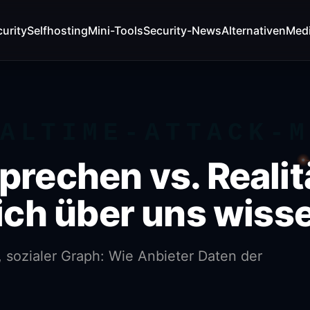
urity
Selfhosting
Mini-Tools
Security-News
Alternativen
Med
ALTIME-ATTACK-
rechen vs. Realit
ich über uns wiss
 sozialer Graph: Wie Anbieter Daten der