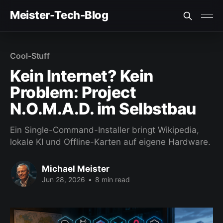
Meister-Tech-Blog
VON USERN AM BESTEN BEWERTETE BEITRÄGE:
Cool-Stuff
Fehler beim Laden (Ist der API Key korrekt?)
Kein Internet? Kein
Problem: Project
N.O.M.A.D. im Selbstbau
Ein Single-Command-Installer bringt Wikipedia,
lokale KI und Offline-Karten auf eigene Hardware.
Michael Meister
Jun 28, 2026
•
8 min read