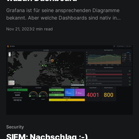
Grafana ist für seine ansprechenden Diagramme
bekannt. Aber welche Dashboards sind nativ in
wazuh realisierbar? Soweit ich mich erinnere, war die
Nov 21, 2023
2 min read
letzte freie Version des ELK-Stack die Version 7.10.
wazuh basiert auf einer Weiterentwicklung eines
Forks von elasticsearch. Abgesehen von den Geo-
Karten gibt es natürlich noch einige
Security
SIEM: Nachschlag :-)