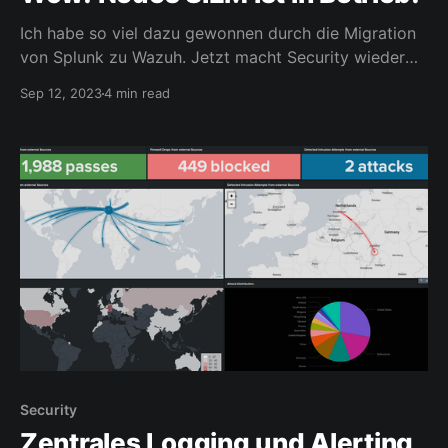
Ich habe so viel dazu gewonnen durch die Migration
von Splunk zu Wazuh. Jetzt macht Security wieder
richtig Freude. Das absolut beste Feature, welches
Sep 12, 2023
4 min read
mich zum Wechsel bewegt hat, beschreibe ich weiter
unten. Homelab und Cloud-VPS Mein Homelab
besteht, abgesehen von den Raspberries und J1900
Appliances, aus drei Proxmox-
Security
Zentrales Logging und Alerting