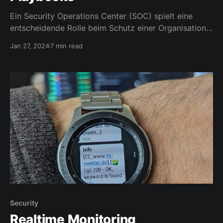
Ein Security Operations Center (SOC) spielt eine
entscheidende Rolle beim Schutz einer Organisation
vor Cyberbedrohungen. Playbooks für Incident
Jan 27, 2024
7 min read
Responses im SOC sind äußerst vorteilhaft aus
verschiedenen Gründen: Standardisierung von
Prozessen: * Playbooks helfen bei der
Standardisierung von Abläufen und Prozessen im
Incident Response. Dies sorgt dafür, dass
Teammitglieder klare Anweisungen haben,
Security
Realtime Monitoring