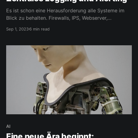
Es ist schon eine Herausforderung alle Systeme im
Blick zu behalten. Firewalls, IPS, Webserver,
Mailserver, Health-Monitoring, Hausautomation, IoT
Sep 1, 2023
6 min read
Devices und die Netzinfrastruktur selbst. Gerade die
Server, die ich im Internet gemietet habe dürfen auf
keinen Fall Angreifern in die Hände fallen. Hier warnt
mich mein SIEM über seltsame Vorkommnisse.
AI
Eine neue Ära beginnt: