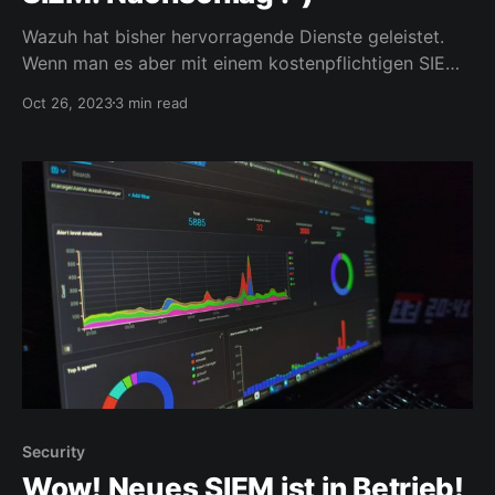
Wazuh hat bisher hervorragende Dienste geleistet.
Wenn man es aber mit einem kostenpflichtigen SIEM
vergleicht, fehlen einem dann doch ein paar
Oct 26, 2023
3 min read
Kleinigkeiten. Aufgrund der Modularität lassen sich
diese aber schnell nachrüsten und machen Lust auf
noch viel mehr, was sich bei dieser Gelegenheit
ebenfalls leicht hinzufügen lässt. Zuerst vermisste ich
Security
Wow! Neues SIEM ist in Betrieb!