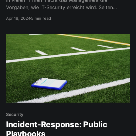
In vielen Firmen macht das Management die
Vorgaben, wie IT-Security erreicht wird. Selten
werden dazu die Experten befragt, die über Jahre die
Apr 18, 2024
5 min read
Schwachstellen im Unternehmen identifiziert haben.
Die Führungskräfte kennen meist die
Sicherheitskomponenten, mit denen Angriffe
abgewehrt werden können. Doch häufig werden sie
überschätzt oder falsch eingesetzt. Angeblich
schützt
Security
Incident-Response: Public
Playbooks