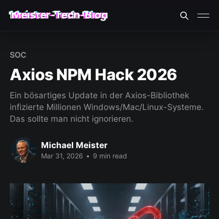
Meister-Tech-Blog
VON USERN AM BESTEN BEWERTETE BEITRÄGE:
SOC
Fehler beim Laden (Ist der API Key korrekt?)
Axios NPM Hack 2026
Ein bösartiges Update in der Axios-Bibliothek
infizierte Millionen Windows/Mac/Linux-Systeme.
Das sollte man nicht ignorieren.
Michael Meister
Mar 31, 2026
•
9 min read