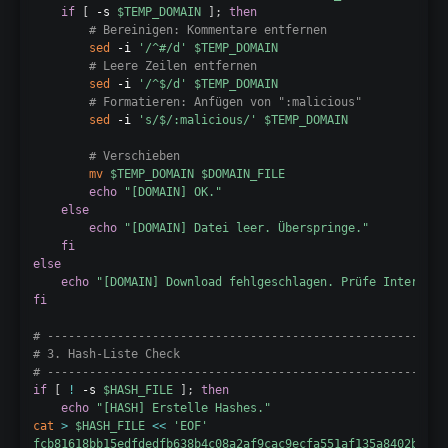
if
[
 -s 
$TEMP_DOMAIN
]
;
then
# Bereinigen: Kommentare entfernen
sed
 -i 
'/^#/d'
$TEMP_DOMAIN
# Leere Zeilen entfernen
sed
 -i 
'/^$/d'
$TEMP_DOMAIN
# Formatieren: Anfügen von ":malicious"
sed
 -i 
's/$/:malicious/'
$TEMP_DOMAIN
# Verschieben
mv
$TEMP_DOMAIN
$DOMAIN_FILE
echo
"[DOMAIN] OK."
else
echo
"[DOMAIN] Datei leer. Überspringe."
fi
else
echo
"[DOMAIN] Download fehlgeschlagen. Prüfe Internetv
fi
# ---------------------------------------------------------
# 3. Hash-Liste Check
# ---------------------------------------------------------
if
[
!
 -s 
$HASH_FILE
]
;
then
echo
"[HASH] Erstelle Hashes."
cat
>
$HASH_FILE
<<
'EOF'

fcb81618bb15edfdedfb638b4c08a2af9cac9ecfa551af135a8402bf9803