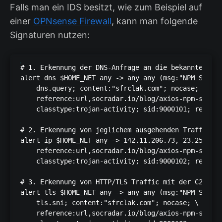
Falls man ein IDS besitzt, wie zum Beispiel auf
einer
OPNsense Firewall
, kann man folgende
Signaturen nutzen:
# 1. Erkennung der DNS-Anfrage an die bekannte C2-D
alert dns $HOME_NET any -> any any (msg:"NPM Supply
    dns.query; content:"sfrclak.com"; nocase; \

    reference:url,socradar.io/blog/axios-npm-supply
    classtype:trojan-activity; sid:9000101; rev:1;)
# 2. Erkennung von jeglichem ausgehenden Traffic an
alert ip $HOME_NET any -> 142.11.206.73, 23.254.167
    reference:url,socradar.io/blog/axios-npm-supply
    classtype:trojan-activity; sid:9000102; rev:1;)
# 3. Erkennung von HTTP/TLS Traffic mit der C2-Doma
alert tls $HOME_NET any -> any any (msg:"NPM Supply
    tls.sni; content:"sfrclak.com"; nocase; \

    reference:url,socradar.io/blog/axios-npm-supply