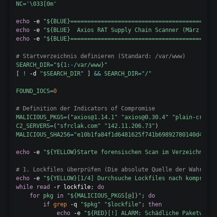
NC
=
'\033[0m'
echo
 -e 
"
${BLUE}
===========================================
echo
 -e 
"
${BLUE}
  Axios RAT Supply Chain Scanner (März 2026
echo
 -e 
"
${BLUE}
===========================================
# Startverzeichnis definieren (Standard: /var/www)
SEARCH_DIR
=
"
${1
:-
/
var
/
www}
"
[
!
 -d 
"
$SEARCH_DIR
"
]
&&
SEARCH_DIR
=
"/"
FOUND_IOCS
=
0
# Definition der Indicators of Compromise
MALICIOUS_PKGS
=
(
"axios@1.14.1"
"axios@0.30.4"
"plain-crypto
C2_SERVERS
=
(
"sfrclak.com"
"142.11.206.73"
)
MALICIOUS_SHA256
=
"e10b1fa84f1d6481625f741b69892780140d4e0e7
echo
 -e 
"
${YELLOW}
Starte forensischen Scan im Verzeichnis: 
# 1. Lockfiles überprüfen (Die absolute Quelle der Wahrheit
echo
 -e 
"
${YELLOW}
[1/4] Durchsuche Lockfiles nach kompromit
while
read
 -r lockfile
;
do
for
pkg
in
"
${MALICIOUS_PKGS
[
@
]
}
"
;
do
if
grep
 -q 
"
$pkg
"
"
$lockfile
"
;
then
echo
 -e 
"
${RED}
[!] ALARM: Schädliche Paketversi