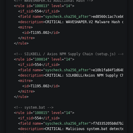
<!-- WAVESHAPER.V2 Additional Hash -->
<
rule
id
=
"
100013
"
level
=
"
14
"
>
<
if_sid
>
554
</
if_sid
>
<
field
name
=
"
syscheck.sha256_after
"
>
ed8560c1ac7ceb6983b
<
description
>
CRITICAL: WAVESHAPER.V2 Malware Hash detec
<
mitre
>
<
id
>
T1195.002
</
id
>
</
mitre
>
</
rule
>
<!-- SILKBELL / Axios NPM Supply Chain (setup.js) -->
<
rule
id
=
"
100014
"
level
=
"
14
"
>
<
if_sid
>
554
</
if_sid
>
<
field
name
=
"
syscheck.sha256_after
"
>
e10b1fa84f1d6481625
<
description
>
CRITICAL: SILKBELL/Axios NPM Supply Chain 
<
mitre
>
<
id
>
T1195.002
</
id
>
</
mitre
>
</
rule
>
<!-- system.bat -->
<
rule
id
=
"
100015
"
level
=
"
14
"
>
<
if_sid
>
554
</
if_sid
>
<
field
name
=
"
syscheck.sha256_after
"
>
f7d335205b8d7b20208
<
description
>
CRITICAL: Malicious system.bat detected!
</