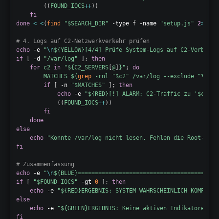
((
FOUND_IOCS
++
))
fi
done
<
<
(
find
"
$SEARCH_DIR
"
 -type f -name 
"setup.js"
2
>
/dev
# 4. Logs auf C2-Netzwerkverkehr prüfen
echo
 -e 
"
\n
${YELLOW}
[4/4] Prüfe System-Logs auf C2-Verbindu
if
[
 -d 
"/var/log"
]
;
then
for
c2
in
"
${C2_SERVERS
[
@
]
}
"
;
do
MATCHES
=
$(
grep
 -rnl 
"
$c2
"
 /var/log --exclude
=
"*.gz"
if
[
 -n 
"
$MATCHES
"
]
;
then
echo
 -e 
"
${RED}
[!] ALARM: C2-Traffic zu '
$c2
' i
((
FOUND_IOCS
++
))
fi
done
else
echo
"Konnte /var/log nicht lesen. Fehlen die Root-Rech
fi
# Zusammenfassung
echo
 -e 
"
\n
${BLUE}
=========================================
if
[
"
$FOUND_IOCS
"
 -gt 
0
]
;
then
echo
 -e 
"
${RED}
ERGEBNIS: SYSTEM WAHRSCHEINLICH KOMPROMI
else
echo
 -e 
"
${GREEN}
ERGEBNIS: Keine aktiven Indikatoren ge
fi