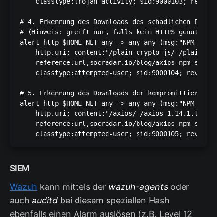
    classtype:trojan-activity; sid:9000103; rev:1;)
# 4. Erkennung des Downloads des schädlichen Pakets
# (Hinweis: greift nur, falls kein HTTPS genutzt wi
alert http $HOME_NET any -> any any (msg:"NPM Suppl
    http.uri; content:"/plain-crypto-js/-/plain-cry
    reference:url,socradar.io/blog/axios-npm-supply
    classtype:attempted-user; sid:9000104; rev:1;)

# 5. Erkennung des Downloads der kompromittierten A
alert http $HOME_NET any -> any any (msg:"NPM Suppl
    http.uri; content:"/axios/-/axios-1.14.1.tgz"; 
    reference:url,socradar.io/blog/axios-npm-supply
    classtype:attempted-user; sid:9000105; rev:1;)
SIEM
Wazuh
kann mittels der
wazuh-agents
oder
auch
auditd
bei diesem speziellen Hash
ebenfalls einen Alarm auslösen (z.B. Level 12