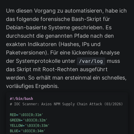
Um diesen Vorgang zu automatisieren, habe ich
das folgende forensische Bash-Skript für
Debian-basierte Systeme geschrieben. Es
durchsucht die genannten Pfade nach den
exakten Indikatoren (Hashes, IPs und
Paketversionen). Für eine lückenlose Analyse
der Systemprotokolle unter
muss
/var/log
das Skript mit Root-Rechten ausgeführt
werden. So erhält man ersteinmal ein schnelles,
vorläufiges Ergebnis.
#!/bin/bash
# IOC Scanner: Axios NPM Supply Chain Attack (03/2026) | M.
RED
=
'\033[0;31m'
GREEN
=
'\033[0;32m'
YELLOW
=
'\033[0;33m'
BLUE
=
'\033[0;34m'