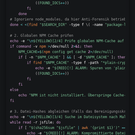
((
FOUND_IOCS
++
))
fi
done
# Ignoriere node_modules, da hier Anti-Forensik betrieben w
done
<
<
(
find
"
$SEARCH_DIR
"
 -type f 
\
(
 -name 
"package-lock.
# 2. Globalen NPM Cache prüfen
echo
 -e 
"
\n
${YELLOW}
[2/4] Prüfe globalen NPM-Cache auf 'pla
if
command
 -v 
npm
>
/dev/null 
2
>
&1
;
then
NPM_CACHE
=
$(
npm
 config get cache 
2
>
/dev/null
)
if
[
 -n 
"
$NPM_CACHE
"
]
&&
[
 -d 
"
$NPM_CACHE
"
]
;
then
if
find
"
$NPM_CACHE
"
 -type f -path 
"*plain-crypto-j
echo
 -e 
"
${RED}
[!] ALARM: Spuren von 'plain-cry
((
FOUND_IOCS
++
))
fi
fi
else
echo
"NPM ist nicht installiert. Überspringe Cache-Chec
fi
# 3. Datei-Hashes abgleichen (Falls das Bereinigungsskript 
echo
 -e 
"
\n
${YELLOW}
[3/4] Suche im Dateisystem nach Malware
while
read
 -r jsfile
;
do
if
[
"
$(
sha256sum 
"
$jsfile
"
|
awk
'{print $1}'
)
"
==
"
$M
echo
 -e 
"
${RED}
[!] ALARM: Kompromittierte Datei (Ha