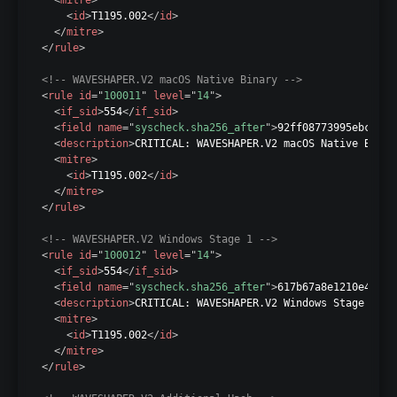
<
mitre
>
<
id
>
T1195.002
</
id
>
</
mitre
>
</
rule
>
<!-- WAVESHAPER.V2 macOS Native Binary -->
<
rule
id
=
"
100011
"
level
=
"
14
"
>
<
if_sid
>
554
</
if_sid
>
<
field
name
=
"
syscheck.sha256_after
"
>
92ff08773995ebc8d55
<
description
>
CRITICAL: WAVESHAPER.V2 macOS Native Binar
<
mitre
>
<
id
>
T1195.002
</
id
>
</
mitre
>
</
rule
>
<!-- WAVESHAPER.V2 Windows Stage 1 -->
<
rule
id
=
"
100012
"
level
=
"
14
"
>
<
if_sid
>
554
</
if_sid
>
<
field
name
=
"
syscheck.sha256_after
"
>
617b67a8e1210e4fc87
<
description
>
CRITICAL: WAVESHAPER.V2 Windows Stage 1 de
<
mitre
>
<
id
>
T1195.002
</
id
>
</
mitre
>
</
rule
>