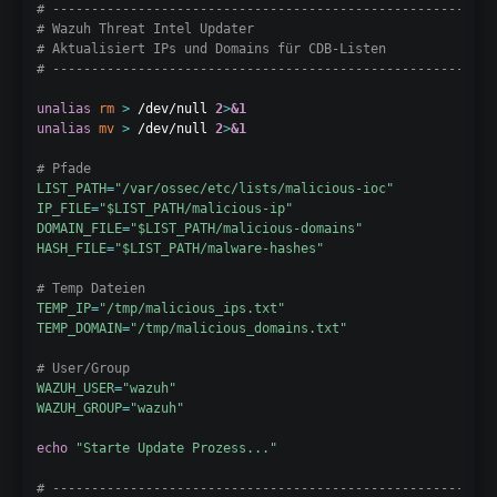
# ---------------------------------------------------------
# Wazuh Threat Intel Updater
# Aktualisiert IPs und Domains für CDB-Listen
# ---------------------------------------------------------
unalias
rm
>
 /dev/null 
2
>
&1
unalias
mv
>
 /dev/null 
2
>
&1
# Pfade
LIST_PATH
=
"/var/ossec/etc/lists/malicious-ioc"
IP_FILE
=
"
$LIST_PATH
/malicious-ip"
DOMAIN_FILE
=
"
$LIST_PATH
/malicious-domains"
HASH_FILE
=
"
$LIST_PATH
/malware-hashes"
# Temp Dateien
TEMP_IP
=
"/tmp/malicious_ips.txt"
TEMP_DOMAIN
=
"/tmp/malicious_domains.txt"
# User/Group
WAZUH_USER
=
"wazuh"
WAZUH_GROUP
=
"wazuh"
echo
"Starte Update Prozess..."
# ---------------------------------------------------------