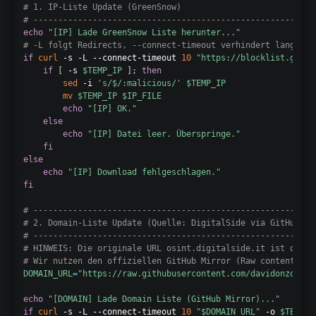
# 1. IP-Liste Update (GreenSnow)
# ---------------------------------------------------------
echo
"[IP] Lade GreenSnow Liste herunter..."
# -L folgt Redirects, --connect-timeout verhindert langes H
if
curl
 -s -L --connect-timeout 
10
"https://blocklist.green
if
[
 -s 
$TEMP_IP
]
;
then
sed
 -i 
's/$/:malicious/'
$TEMP_IP
mv
$TEMP_IP
$IP_FILE
echo
"[IP] OK."
else
echo
"[IP] Datei leer. Überspringe."
fi
else
echo
"[IP] Download fehlgeschlagen."
fi
# ---------------------------------------------------------
# 2. Domain-Liste Update (Quelle: DigitalSide via GitHub)
# ---------------------------------------------------------
# HINWEIS: Die originale URL osint.digitalside.it ist oft o
# Wir nutzen den offiziellen GitHub Mirror (Raw content).
DOMAIN_URL
=
"https://raw.githubusercontent.com/davidonzo/Thr
echo
"[DOMAIN] Lade Domain Liste (GitHub Mirror)..."
if
curl
 -s -L --connect-timeout 
10
"
$DOMAIN_URL
"
 -o 
$TEMP_D