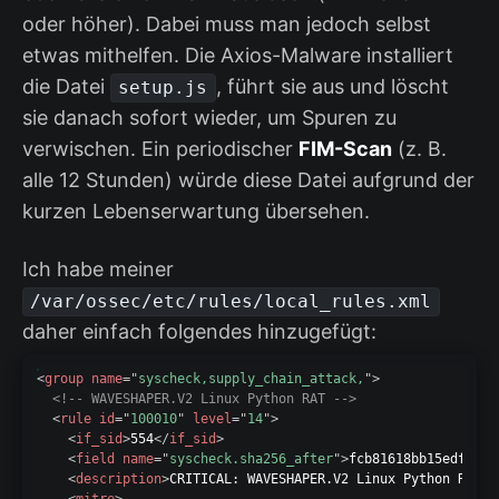
oder höher). Dabei muss man jedoch selbst
etwas mithelfen. Die Axios-Malware installiert
die Datei
, führt sie aus und löscht
setup.js
sie danach sofort wieder, um Spuren zu
verwischen. Ein periodischer
FIM-Scan
(z. B.
alle 12 Stunden) würde diese Datei aufgrund der
kurzen Lebenserwartung übersehen.
Ich habe meiner
/var/ossec/etc/rules/local_rules.xml
daher einfach folgendes hinzugefügt:
<
group
name
=
"
syscheck,supply_chain_attack,
"
>
<!-- WAVESHAPER.V2 Linux Python RAT -->
<
rule
id
=
"
100010
"
level
=
"
14
"
>
<
if_sid
>
554
</
if_sid
>
<
field
name
=
"
syscheck.sha256_after
"
>
fcb81618bb15edfdedf
<
description
>
CRITICAL: WAVESHAPER.V2 Linux Python RAT d