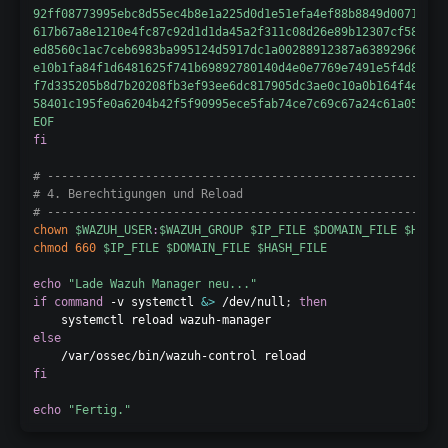
92ff08773995ebc8d55ec4b8e1a225d0d1e51efa4ef88b8849d0071230c9
617b67a8e1210e4fc87c92d1d1da45a2f311c08d26e89b12307cf583c900
ed8560c1ac7ceb6983ba995124d5917dc1a00288912387a6389296637d5f
e10b1fa84f1d6481625f741b69892780140d4e0e7769e7491e5f4d894c2e
f7d335205b8d7b20208fb3ef93ee6dc817905dc3ae0c10a0b164f4e7d071
58401c195fe0a6204b42f5f90995ece5fab74ce7c69c67a24c61a057325a
EOF
fi
# ---------------------------------------------------------
# 4. Berechtigungen und Reload
# ---------------------------------------------------------
chown
$WAZUH_USER
:
$WAZUH_GROUP
$IP_FILE
$DOMAIN_FILE
$HASH_
chmod
660
$IP_FILE
$DOMAIN_FILE
$HASH_FILE
echo
"Lade Wazuh Manager neu..."
if
command
 -v systemctl 
&>
 /dev/null
;
then
else
fi
echo
"Fertig."