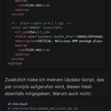
<
mitre
>
<
id
>
T1195.002
</
id
>
</
mitre
>
</
rule
>
<!-- plain-crypto-js-4.2.1.tgz -->
<
rule
id
=
"
100016
"
level
=
"
14
"
>
<
if_sid
>
554
</
if_sid
>
<
field
name
=
"
syscheck.sha256_after
"
>
58401c195fe0a6204b4
<
description
>
CRITICAL: Malicious NPM package plain-cryp
<
mitre
>
<
id
>
T1195.002
</
id
>
</
mitre
>
</
rule
>
</
group
>
Zusätzlich habe ich meinem Update-Script, das
per cronjob aufgerufen wird, diesen Hash
ebenfalls mitgegeben. Warum auch nicht:
#!/bin/bash
# /var/ossec/bin/update_malicious_ips.sh