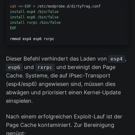
cat
<<-
EOF
>
 /etc/modprobe.d/dirtyfrag.conf
install esp4 /bin/false

install esp6 /bin/false

install rxrpc /bin/false

EOF
rmmod esp4 esp6 rxrpc
Dieser Befehl verhindert das Laden von
,
esp4
und
und bereinigt den Page
esp6
rxrpc
Cache. Systeme, die auf IPsec-Transport
(esp4/esp6) angewiesen sind, müssen dies
abwägen und priorisiert einen Kernel-Update
einspielen.
Nach einem erfolgreichen Exploit-Lauf ist der
Page Cache kontaminiert. Zur Bereinigung
genügt: