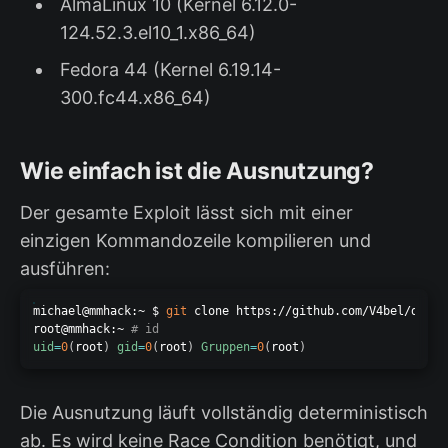
AlmaLinux 10 (Kernel 6.12.0-
124.52.3.el10_1.x86_64)
Fedora 44 (Kernel 6.19.14-
300.fc44.x86_64)
Wie einfach ist die Ausnutzung?
Der gesamte Exploit lässt sich mit einer
einzigen Kommandozeile kompilieren und
ausführen:
michael@mmhack:~ $ 
git
 clone https://github.com/V4bel/dirty
root@mmhack:~ 
# id
uid
=
0
(
root
)
gid
=
0
(
root
)
Gruppen
=
0
(
root
)
Die Ausnutzung läuft vollständig deterministisch
ab. Es wird keine Race Condition benötigt, und