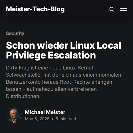
Meister-Tech-Blog
VON USERN AM BESTEN BEWERTETE BEITRÄGE:
Security
Fehler beim Laden (Ist der API Key korrekt?)
Schon wieder Linux Local
Privilege Escalation
Dirty Frag ist eine neue Linux-Kernel-
Schwachstelle, mit der sich aus einem normalen
Benutzerkonto heraus Root-Rechte erlangen
lassen - auf nahezu allen verbreiteten
Distributionen.
Michael Meister
May 8, 2026
•
6 min read