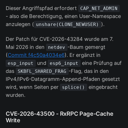
Dieser Angriffspfad erfordert
CAP_NET_ADMIN
- also die Berechtigung, einen User-Namespace
anzulegen (
).
unshare(CLONE_NEWUSER)
Der Patch für CVE-2026-43284 wurde am 7.
Mai 2026 in den
-Baum gemergt
netdev
(
Commit f4c50a4034e6
). Er ergänzt in
und
eine Prüfung auf
esp_input
esp6_input
das
-Flag, das in den
SKBFL_SHARED_FRAG
IPv4/IPv6-Datagramm-Append-Pfaden gesetzt
wird, wenn Seiten per
eingebracht
splice()
wurden.
CVE-2026-43500 - RxRPC Page-Cache
Write