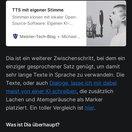
TTS mit eigener Stimme
Stimmen klonen mit lokaler Open-
Source-Software: Eigenen KI-
Sprachassistenten mit individueller
Stimme erstellen.
Meister-Tech-Blog
Michael Meister
Dia ist ein weiterer Zwischenschritt, bei dem ein
einziger gesprochener Satz genügt, um damit
sehr lange Texte in Sprache zu verwandeln. Die
Texte, oder auch
Dialoge, lasse ich mir dabei
meist von einer KI schreiben
, die zusätzlich
Lachen und Atemgeräusche als Marker
platziert. Ein toller Vergleich ist
hier
.
Was ist Dia überhaupt?