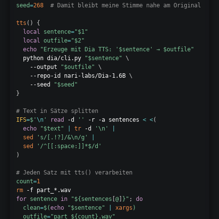
seed
=
268
# Damit bleibt meine Stimme nahe am Original ;-)
tts
(
)
{
local
sentence
=
"
$1
"
local
outfile
=
"
$2
"
echo
"Erzeuge mit Dia TTS: '
$sentence
' → 
$outfile
"
  python dia/cli.py 
"
$sentence
"
\
    --output 
"
$outfile
"
\
    --repo-id nari-labs/Dia-1.6B 
\
    --seed 
"
$seed
"
}
# Text in Sätze splitten
IFS
=
$'
\n
'
read
 -d 
''
 -r -a sentences 
<
<
(
echo
"
$text
"
|
tr
 -d 
'\n'
|
sed
's/[.!?]/&\n/g'
|
sed
'/^[[:space:]]*$/d'
)
# Jeden Satz mit tts() verarbeiten
count
=
1
rm
for
sentence
in
"
${sentences
[
@
]
}
"
;
do
clean
=
$(
echo
"
$sentence
"
|
xargs
)
outfile
=
"part_
${count}
.wav"