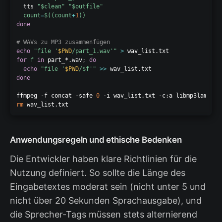
  tts 
"
$clean
"
"
$outfile
"
count
=
$((
count
+
1
))
done
# WAVs zu MP3 zusammenfügen
echo
"file '
$PWD
/part_1.wav'"
>
for
f
in
 part_*.wav
;
do
echo
"file '
$PWD
/
$f
'"
>>
done
ffmpeg -f concat -safe 
0
 -i wav_list.txt -c:a libmp3lame -q
rm
 wav_list.txt
Anwendungsregeln und ethische Bedenken
Die Entwickler haben klare Richtlinien für die
Nutzung definiert. So sollte die Länge des
Eingabetextes moderat sein (nicht unter 5 und
nicht über 20 Sekunden Sprachausgabe), und
die Sprecher-Tags müssen stets alternierend