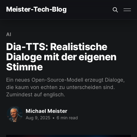
Meister-Tech-Blog
VON USERN AM BESTEN BEWERTETE BEITRÄGE:
AI
Fehler beim Laden (Ist der API Key korrekt?)
Dia-TTS: Realistische
Dialoge mit der eigenen
Stimme
Ein neues Open-Source-Modell erzeugt Dialoge,
die kaum von echten zu unterscheiden sind.
Zumindest auf englisch.
Michael Meister
Aug 9, 2025
•
6 min read