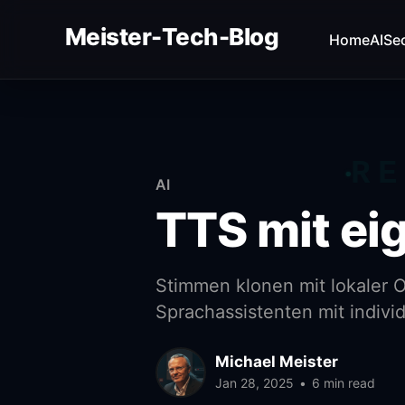
Meister-Tech-Blog
Home
AI
Sec
VON USERN AM BESTEN BEWERTETE BEITRÄGE:
Fehler beim Laden (Ist der API Key korrekt?)
RE
AI
TTS mit ei
Stimmen klonen mit lokaler 
Sprachassistenten mit individ
Michael Meister
Jan 28, 2025
•
6 min read