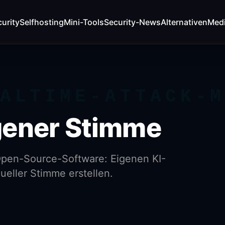
urity
Selfhosting
Mini-Tools
Security-News
Alternativen
Med
ALTIME-ATTACK-
gener Stimme
Open-Source-Software: Eigenen KI-
ueller Stimme erstellen.