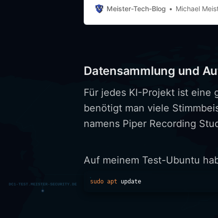
Meister-Tech-Blog
Michael Meis
Datensammlung und Aufb
Für jedes KI-Projekt ist ein
benötigt man viele Stimmbeis
namens Piper Recording Stud
Auf meinem Test-Ubuntu habe
sudo
apt