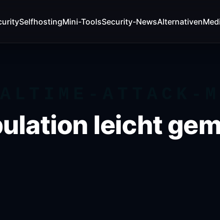
urity
Selfhosting
Mini-Tools
Security-News
Alternativen
Med
ALTIME-ATTACK-
lation leicht ge