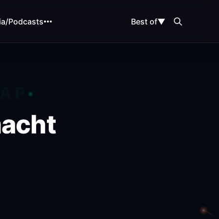
ia/Podcasts
Best of
▼
MAP
macht