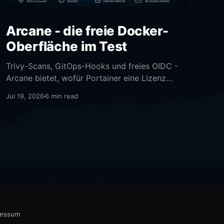
Arcane - die freie Docker-
Oberfläche im Test
Trivy-Scans, GitOps-Hooks und freies OIDC -
Arcane bietet, wofür Portainer eine Lizenz
verlangt.
Jul 19, 2026
6 min read
SURICATA / LIVE FEED
🇮🇷
12:51:09
ET WEB_SERVER LFI Path Traversal
🇮🇷
12:51:05
ET WEB_SERVER Directory Traversal Attempt
🇮🇷
12:51:05
ET TROJAN Ransomware C2 Beacon
ressum