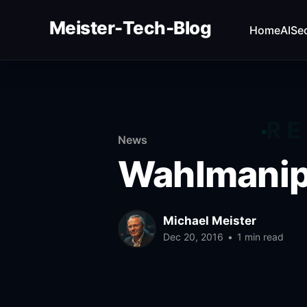
Meister-Tech-Blog
Home
AI
Sec
VON USERN AM BESTEN BEWERTETE BEITRÄGE:
Fehler beim Laden (Ist der API Key korrekt?)
RE
News
Wahlmanipu
Michael Meister
Dec 20, 2016
•
1 min read