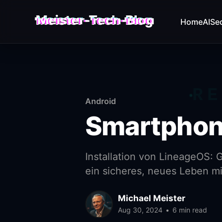
Meister-Tech-Blog
Home
AI
Sec
VON USERN AM BESTEN BEWERTETE BEITRÄGE:
Fehler beim Laden (Ist der API Key korrekt?)
RE
Android
Smartphone
Installation von LineageOS:
ein sicheres, neues Leben mi
Michael Meister
Aug 30, 2024
•
6 min read