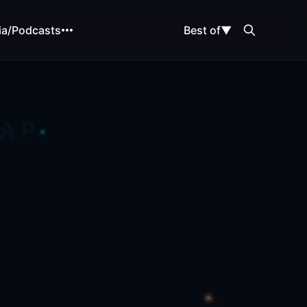
ia/Podcasts
Best of
▼
MAP