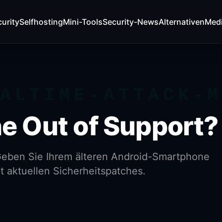
urity
Selfhosting
Mini-Tools
Security-News
Alternativen
Med
ALTIME-ATTACK-
 Out of Support?
 Geben Sie Ihrem älteren Android-Smartphone
t aktuellen Sicherheitspatches.