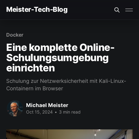
Meister-Tech-Blog
VON USERN AM BESTEN BEWERTETE BEITRÄGE:
Docker
Fehler beim Laden (Ist der API Key korrekt?)
Eine komplette Online-
Schulungsumgebung
einrichten
Schulung zur Netzwerksicherheit mit Kali-Linux-
Containern im Browser
Michael Meister
Oct 15, 2024
•
3 min read