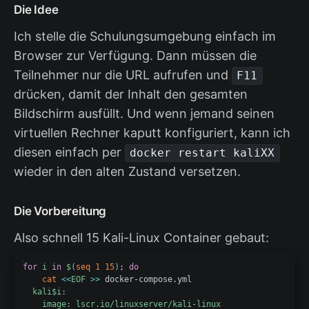
Die Idee
Ich stelle die Schulungsumgebung einfach im
Browser zur Verfügung. Dann müssen die
Teilnehmer nur die URL aufrufen und
F11
drücken, damit der Inhalt den gesamten
Bildschirm ausfüllt. Und wenn jemand seinen
virtuellen Rechner kaputt konfiguriert, kann ich
diesen einfach per
docker restart kaliXX
wieder in den alten Zustand versetzen.
Die Vorbereitung
Also schnell 15 Kali-Linux Container gebaut:
for
i
in
$(
seq
1
15
)
;
do
cat
<<
EOF
>>
 docker-compose.yml
  kali
$i
:

    image: lscr.io/linuxserver/kali-linux
