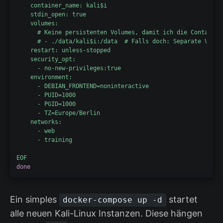
    container_name: kali
$i
    stdin_open: true

    volumes:

      # Keine persistenten Volumes, damit ich die Container 
      # - ./data/kali
$i
:/data  # Falls doch: Separate Volum
    restart: unless-stopped

    security_opt:

      - no-new-privileges:true

    environment:

      - DEBIAN_FRONTEND=noninteractive

      - PUID=1000

      - PGID=1000

      - TZ=Europe/Berlin

    networks:

      - web

      - training

EOF
done
Ein simples
startet
docker-compose up -d
alle neuen Kali-Linux Instanzen. Diese hängen