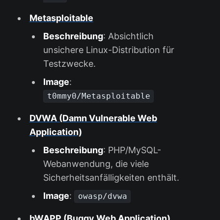
Metasploitable
Beschreibung
: Absichtlich
unsichere Linux-Distribution für
Testzwecke.
Image
:
t0mmy0/Metasploitable
DVWA (Damn Vulnerable Web
Application)
Beschreibung
: PHP/MySQL-
Webanwendung, die viele
Sicherheitsanfälligkeiten enthält.
Image
:
owasp/dvwa
bWAPP (Buggy Web Application)