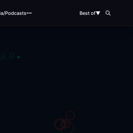
ia/Podcasts
Best of
▼
MAP