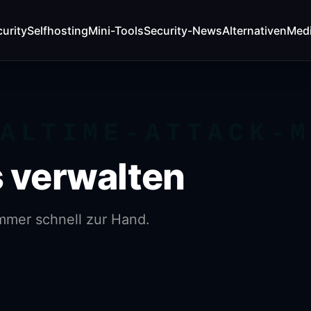
urity
Selfhosting
Mini-Tools
Security-News
Alternativen
Med
ALTIME-ATTACK-
 verwalten
immer schnell zur Hand.