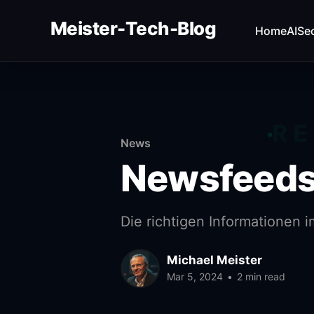
Meister-Tech-Blog
Home
AI
Sec
VON USERN AM BESTEN BEWERTETE BEITRÄGE:
Fehler beim Laden (Ist der API Key korrekt?)
RE
News
Newsfeeds
Die richtigen Informationen 
Michael Meister
Mar 5, 2024
•
2 min read