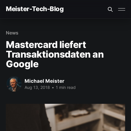
Meister-Tech-Blog
VON USERN AM BESTEN BEWERTETE BEITRÄGE:
News
Fehler beim Laden (Ist der API Key korrekt?)
Mastercard liefert
Transaktionsdaten an
Google
Michael Meister
Aug 13, 2018
•
1 min read