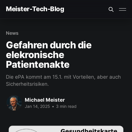
Meister-Tech-Blog
VON USERN AM BESTEN BEWERTETE BEITRÄGE:
News
Fehler beim Laden (Ist der API Key korrekt?)
Gefahren durch die
elekronische
Patientenakte
Die ePA kommt am 15.1. mit Vorteilen, aber auch
Sicherheitsrisiken.
Michael Meister
Jan 14, 2025
•
3 min read