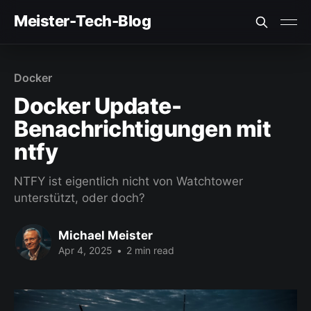
Meister-Tech-Blog
VON USERN AM BESTEN BEWERTETE BEITRÄGE:
Docker
Fehler beim Laden (Ist der API Key korrekt?)
Docker Update-
Benachrichtigungen mit
ntfy
NTFY ist eigentlich nicht von Watchtower
unterstützt, oder doch?
Michael Meister
Apr 4, 2025
•
2 min read