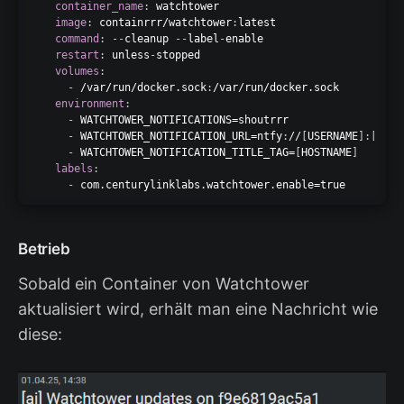
container_name
:
 watchtower

image
:
 containrrr/watchtower
:
latest

command
:
-
-
cleanup 
-
-
label
-
enable

restart
:
 unless
-
stopped

volumes
:
-
 /var/run/docker.sock
:
/var/run/docker.sock

environment
:
-
 WATCHTOWER_NOTIFICATIONS=shoutrrr

-
 WATCHTOWER_NOTIFICATION_URL=ntfy
:
//
[
USERNAME
]
:
[
PASS
-
 WATCHTOWER_NOTIFICATION_TITLE_TAG=
[
HOSTNAME
]
labels
:
-
Betrieb
Sobald ein Container von Watchtower
aktualisiert wird, erhält man eine Nachricht wie
diese: