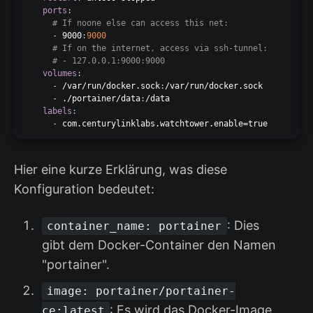
ports
:
# If noone else can access this net:
-
 9000
:
9000
# If on the internet, access via ssh-tunnel:
# - 127.0.0.1:9000:9000
volumes
:
-
 /var/run/docker.sock
:
/var/run/docker.sock

-
 ./portainer/data
:
/data

labels
:
-
Hier eine kurze Erklärung, was diese
Konfiguration bedeutet:
: Dies
container_name: portainer
gibt dem Docker-Container den Namen
"portainer".
image: portainer/portainer-
: Es wird das Docker-Image
ce:latest